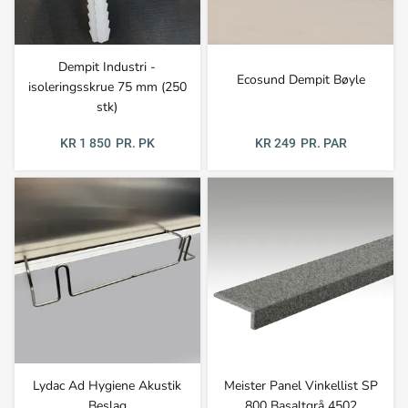
Dempit Industri -
Ecosund Dempit Bøyle
isoleringsskrue 75 mm (250
stk)
KR 249
PR. PAR
KR 1 850
PR. PK
Lydac Ad Hygiene Akustik
Meister Panel Vinkellist SP
Beslag
800 Basaltgrå 4502