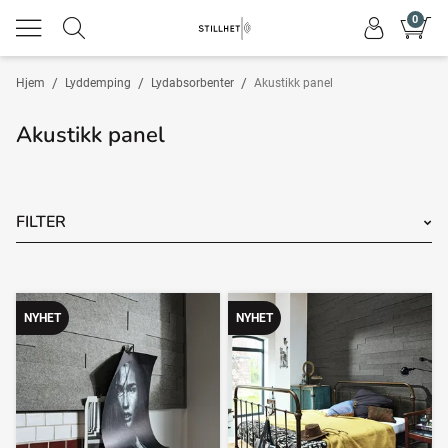
0
/
/
/
Hjem
Lyddemping
Lydabsorbenter
Akustikk panel
Akustikk panel
FILTER
NYHET
NYHET