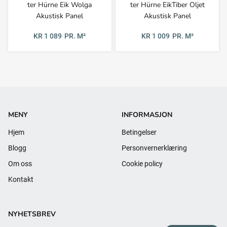
ter Hürne Eik Wolga
ter Hürne EikTiber Oljet
Akustisk Panel
Akustisk Panel
KR 1 089
PR. M²
KR 1 009
PR. M²
MENY
INFORMASJON
Hjem
Betingelser
Blogg
Personvernerklæring
Om oss
Cookie policy
Kontakt
NYHETSBREV