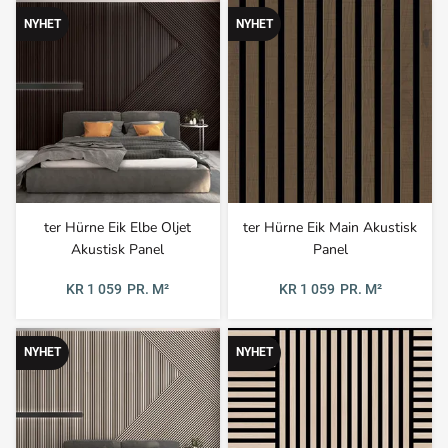
NYHET
NYHET
ter Hürne Eik Elbe Oljet
ter Hürne Eik Main Akustisk
Akustisk Panel
Panel
KR 1 059
PR. M²
KR 1 059
PR. M²
NYHET
NYHET