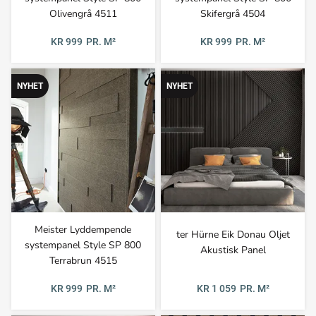
Olivengrå 4511
Skifergrå 4504
KR 999
PR. M²
KR 999
PR. M²
NYHET
NYHET
Meister Lyddempende
ter Hürne Eik Donau Oljet
systempanel Style SP 800
Akustisk Panel
Terrabrun 4515
KR 1 059
PR. M²
KR 999
PR. M²