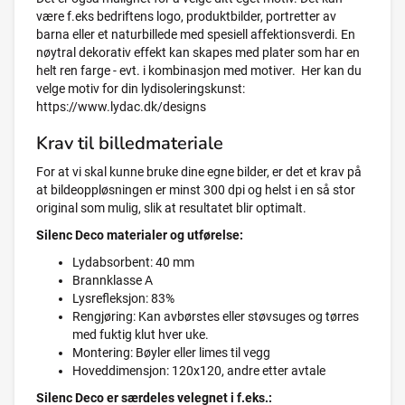
være f.eks bedriftens logo, produktbilder, portretter av
barna eller et naturbillede med spesiell affektionsverdi. En
nøytral dekorativ effekt kan skapes med plater som har en
helt ren farge - evt. i kombinasjon med motiver. Her kan du
velge motiv for din lydisoleringskunst:
https://www.lydac.dk/designs
Krav til billedmateriale
For at vi skal kunne bruke dine egne bilder, er det et krav på
at bildeoppløsningen er minst 300 dpi og helst i en så stor
original som mulig, slik at resultatet blir optimalt.
Silenc Deco materialer og utførelse:
Lydabsorbent: 40 mm
Brannklasse A
Lysrefleksjon: 83%
Rengjøring: Kan avbørstes eller støvsuges og tørres
med fuktig klut hver uke.
Montering: Bøyler eller limes til vegg
Hoveddimensjon: 120x120, andre etter avtale
Silenc Deco er særdeles velegnet i f.eks.: