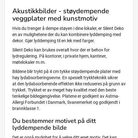
Akustikkbilder - støydempende
veggplater med kunstmotiv
Hvis du trenger å dempe støyen i dine lokaler, er Silent Deko
en av mulighetene der du kan kombinere lyddemping med
dekor. Gjør lyddemping til en lek med farger.
Silent Deko kan brukes overalt hvor der er behov for
lydregulering. På kontorer, i private hjem, kantiner,
møtelokaler m.m.
Bildene blir trykt på 4 cm tykke støydempende plater med
høy lydabsorberingsevne. En spesielt trykkteknikk sikrer
at den lydabsorberende effekten ikke reduseres på grunn av
trykket. Trykket er av meget høy kvalitet med den beste
tenkelige bildegjengivelse. Platene er godkjent av Astma-
Allergi Forbundet i Danmark, Svanemerket og godkjendt i
brannklasse 1.
Du bestemmer motivet på ditt
lyddempende bilde
Det er også mulighet for å velge ditt eget motiv. Det kan