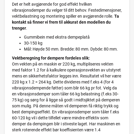
Det er helt avgjørende for god effekt hvilken
vibrasjonsdemper du velger til ditt behov. Festedimensjoner,
vektbelastning og montering spiller en avgjørende rolle.
Ta
kontakt så finner vi frem til akkurat den modellen du
trenger
.
Gummibein med ekstra dempeplatå
30-150 kg
Mål: Høyde 50 mm. Bredde: 80 mm. Dybde: 80 mm.
Vektberegning for dempere fordeles slik:
Om vekten på en maskin er 220 kg, multipliseres vekten
med faktor 1.2 for å kalkulere operasjonsvekten av utstyret
mens en sikkerhetsfaktor legges inn. Resultatet vil her være
220 kg x 1.2 = 264 kg. Dette divideres med f.eks 4 (for 4
vibrasjonsdempende føtter) som blir 66 kg pr fot. Velg da
en vibrasjonsdemper som tåler 66 kg belastning (f.eks 30-
75 kg) og sørg for å ligge så godt i midtsjiktet på demperen
som mulig. På denne måten vil demperen få riktig trykk og
best dempingseffekt. En vibrasjonsdemper som tåler f.eks
60-120 kg vil i dette tilfellet være mindre effektiv som
demper da dempingen blir i stiveste laget. Har maskinen en
sterk roterende effekt bør koeffisienten være 1.4