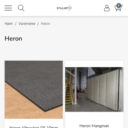
0
/
/
Hjem
Varemerke
Heron
Heron
Heron Hangman
Heron Vibrastop GF 10mm