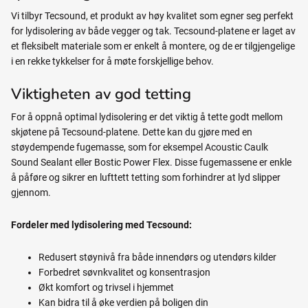
Vi tilbyr Tecsound, et produkt av høy kvalitet som egner seg perfekt
for lydisolering av både vegger og tak. Tecsound-platene er laget av
et fleksibelt materiale som er enkelt å montere, og de er tilgjengelige
i en rekke tykkelser for å møte forskjellige behov.
Viktigheten av god tetting
For å oppnå optimal lydisolering er det viktig å tette godt mellom
skjøtene på Tecsound-platene. Dette kan du gjøre med en
støydempende fugemasse, som for eksempel Acoustic Caulk
Sound Sealant eller Bostic Power Flex. Disse fugemassene er enkle
å påføre og sikrer en lufttett tetting som forhindrer at lyd slipper
gjennom.
Fordeler med lydisolering med Tecsound:
Redusert støynivå fra både innendørs og utendørs kilder
Forbedret søvnkvalitet og konsentrasjon
Økt komfort og trivsel i hjemmet
Kan bidra til å øke verdien på boligen din