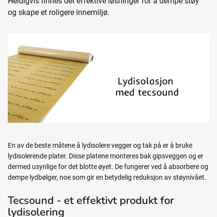
Heldigvis finnes det effektive løsninger for å dempe støy
og skape et roligere innemiljø.
En av de beste måtene å lydisolere vegger og tak på er å bruke
lydisolerende plater. Disse platene monteres bak gipsveggen og er
dermed usynlige for det blotte øyet. De fungerer ved å absorbere og
dempe lydbølger, noe som gir en betydelig reduksjon av støynivået.
Tecsound - et effektivt produkt for
lydisolering