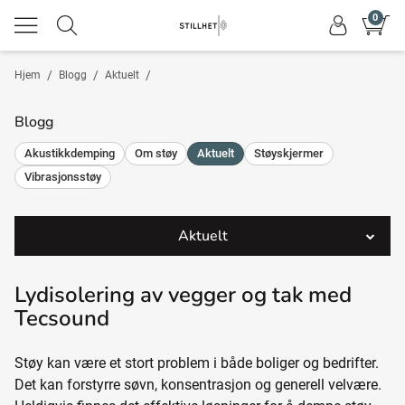
0
/
/
/
Hjem
Blogg
Aktuelt
Blogg
Akustikkdemping
Om støy
Aktuelt
Støyskjermer
Vibrasjonsstøy
Aktuelt
Stillhet AS er nå Miljøfyrtårn-sertifisert
Lydbarrierer for industri – effektiv støyreduksjon med riktige
Lydisolering av gulvet – en smart investering for et stillere hjem
Stillhet AS – Din ekspert på lyddemping
Bråker naboen? Slik lydisolerer du selv
Lydisolering av vegger og tak med
materialer
Tecsound
Støy kan være et stort problem i både boliger og bedrifter.
Det kan forstyrre søvn, konsentrasjon og generell velvære.